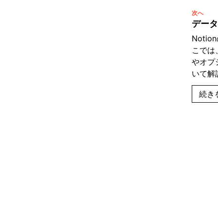
次へ
データ
Not
こでは
やオプ
いて解説
続き