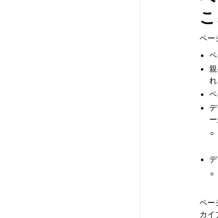
こ
ペー
ペ
親
れ
ペ
デ
ー
デ
ペー
カイ