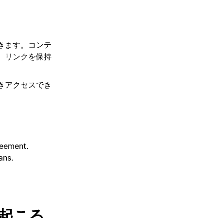
きます。コンテ
、リンクを保持
きアクセスでき
reement.
ans.
起こる