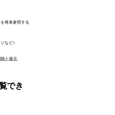
報を将来参照する
ージなど）
削除と復元
覧でき