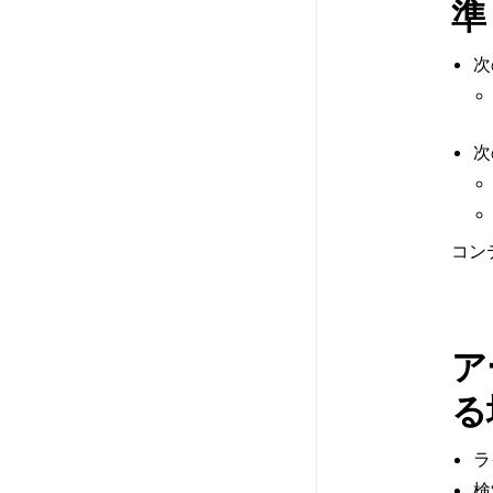
準
次
次
コン
ア
る
ラ
検