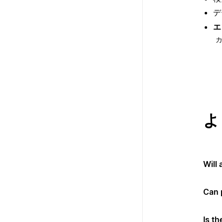
デ
エ
よ
Will
Can 
Is th