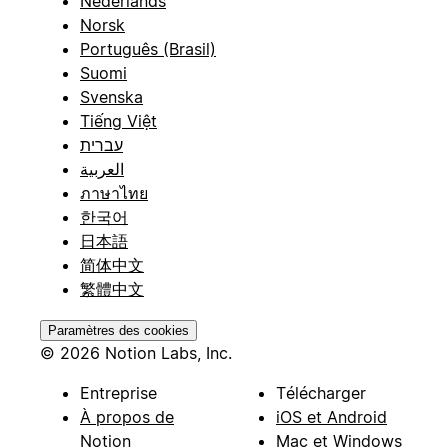
Nederlands
Norsk
Português (Brasil)
Suomi
Svenska
Tiếng Việt
עברית
العربية
ภาษาไทย
한국어
日本語
简体中文
繁體中文
Paramètres des cookies
© 2026 Notion Labs, Inc.
Entreprise
Télécharger
À propos de
iOS et Android
Notion
Mac et Windows