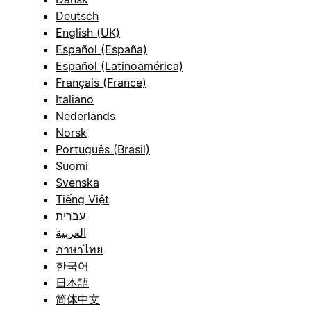
Deutsch
English (UK)
Español (España)
Español (Latinoamérica)
Français (France)
Italiano
Nederlands
Norsk
Português (Brasil)
Suomi
Svenska
Tiếng Việt
עברית
العربية
ภาษาไทย
한국어
日本語
简体中文