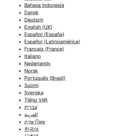
Bahasa Indonesia
Dansk
Deutsch
English (UK)
Español (España)
Español (Latinoamérica)
Français (France)
Italiano
Nederlands
Norsk
Português (Brasil)
Suomi
Svenska
Tiếng Việt
עברית
العربية
ภาษาไทย
한국어