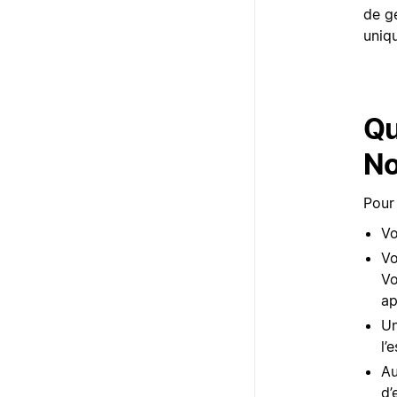
de g
uniqu
Qu
No
Pour 
Vo
Vo
Vo
ap
Un
l’
Au
d’