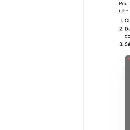
Pour
un·E 
Cl
Da
do
Sé