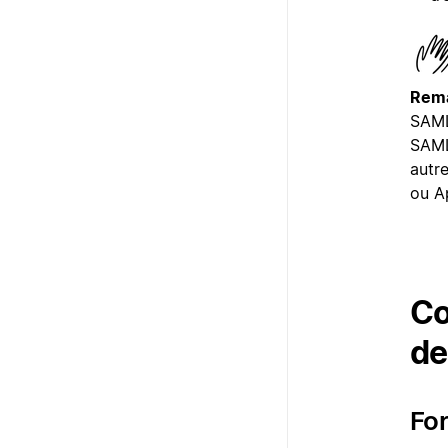
Rema
SAML
SAML
autr
ou A
Co
de
For