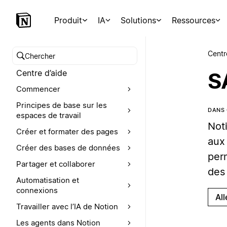
Produit
IA
Solutions
Ressources
Centr
Chercher dans le centre d’aide
Centre d’aide
S
Commencer
Principes de base sur les
DANS 
espaces de travail
Noti
Créer et formater des pages
aux 
Créer des bases de données
per
Partager et collaborer
des 
Automatisation et
connexions
Al
Travailler avec l’IA de Notion
Les agents dans Notion