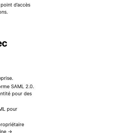
 point d’accès
ons.
ec
prise.
norme SAML 2.0.
entité pour des
AML pour
ropriétaire
aine →