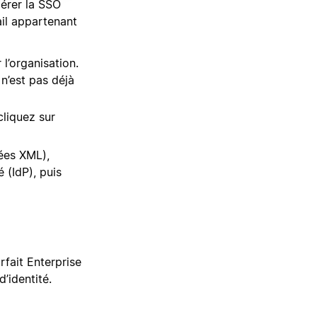
gérer la SSO
ail appartenant
 l’organisation.
n’est pas déjà
cliquez sur
ées XML),
 (IdP), puis
rfait Enterprise
’identité.