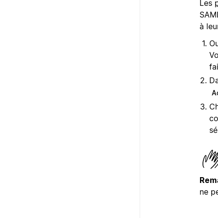
Les
SAML
à leu
Ou
Vo
fa
Da
A
Ch
co
sé
Rema
ne p