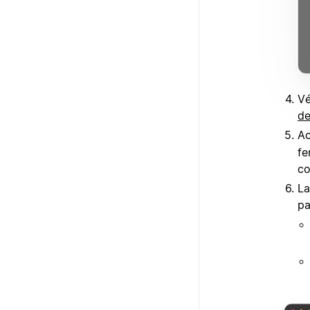
Vé
d
Ac
fe
co
La
pa