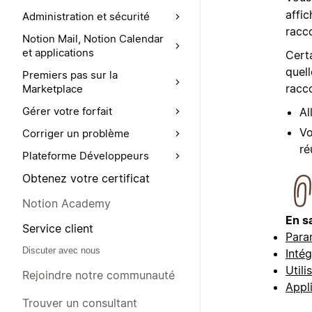
affic
Administration et sécurité
racco
Notion Mail, Notion Calendar
et applications
Certa
quell
Premiers pas sur la
racco
Marketplace
Gérer votre forfait
Al
Vo
Corriger un problème
ré
Plateforme Développeurs
Obtenez votre certificat
Notion Academy
En s
Service client
Para
Discuter avec nous
Inté
Util
Rejoindre notre communauté
Appl
Trouver un consultant