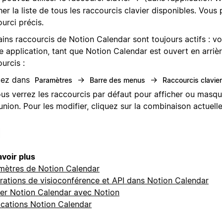
her la liste de tous les raccourcis clavier disponibles. Vo
urci précis.
ins raccourcis de Notion Calendar sont toujours actifs : vo
e application, tant que Notion Calendar est ouvert en arriè
urcis :
lez dans
→
→
Paramètres
Barre des menus
Raccourcis clavie
us verrez les raccourcis par défaut pour afficher ou masqu
union. Pour les modifier, cliquez sur la combinaison actuell
avoir plus
mètres de Notion Calendar
grations de visioconférence et API dans Notion Calendar
iser Notion Calendar avec Notion
ications Notion Calendar