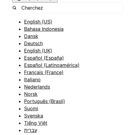
English (US)
Bahasa Indonesia
Dansk
Deutsch
English (UK)
Español (España)
Español (Latinoamérica)
Français (France)
Italiano
Nederlands
Norsk
Português (Brasil)
Suomi
Svenska
Tiếng Việt
עברית