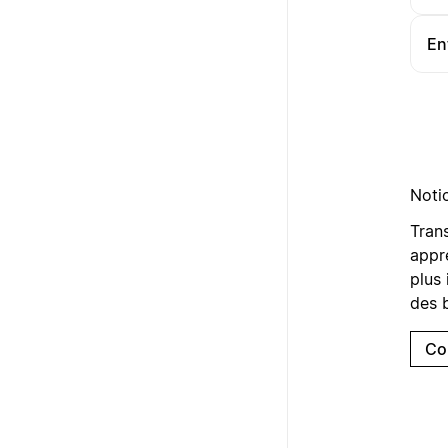
En
Noti
Tran
appre
plus 
des b
Co