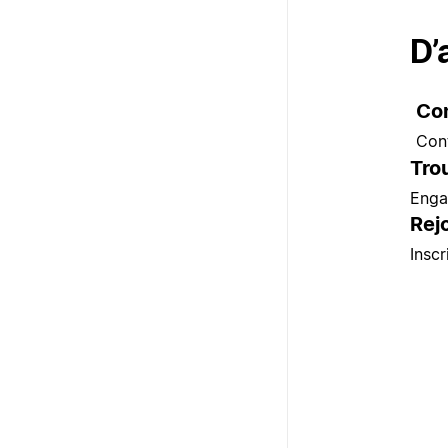
D’
Co
Cont
Tro
Enga
Rej
Insc