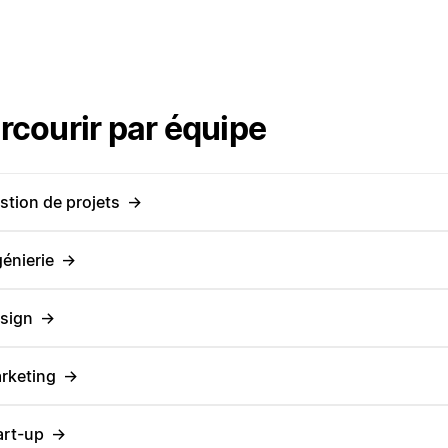
rcourir par équipe
stion de projets
→
génierie
→
sign
→
rketing
→
art-up
→