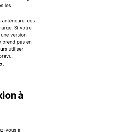
s les
 antérieure, ces
harge. Si votre
 une version
ne prend pas en
rs utiliser
prévu.
z.
xion à
ez-vous à