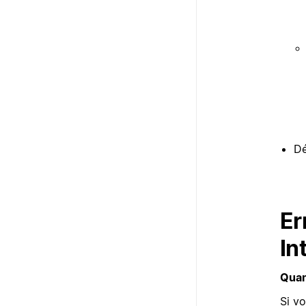
Dé
Er
In
Quan
Si v