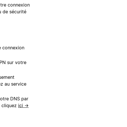
otre connexion
u de sécurité
re connexion
VPN sur votre
ssement
z au service
votre DNS par
, cliquez
ici →