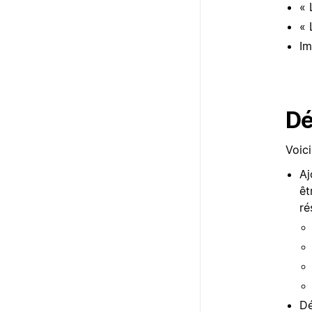
« 
« 
Im
Dé
Voic
Aj
êt
ré
Dé