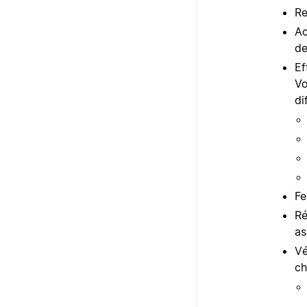
Re
Ac
de
Ef
Vo
di
Fe
Ré
as
Vé
ch