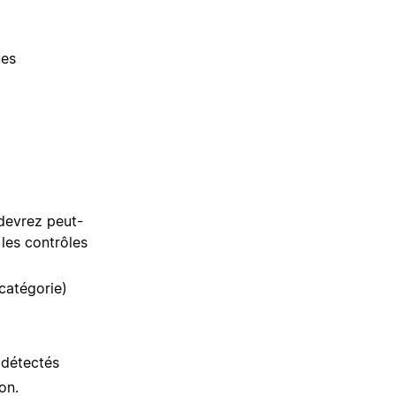
ues
 devrez peut-
 les contrôles
catégorie)
 détectés
on.