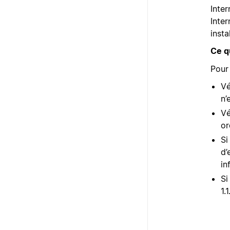
Inte
Inter
insta
Ce q
Pour 
Vé
n’
Vé
or
Si
d’
in
Si
1.