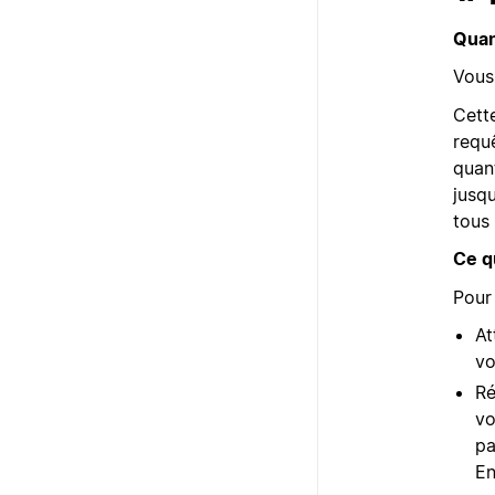
Quan
Vous 
Cett
requ
quan
jusqu
tous 
Ce q
Pour 
At
vo
Ré
vo
pa
En