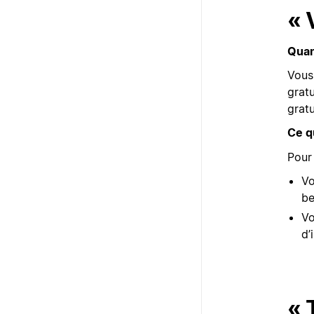
« 
Quan
Vous 
gratu
gratu
Ce q
Pour 
Vo
be
V
d’
« 