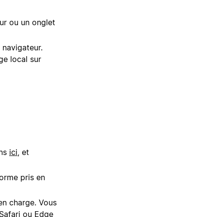
ur ou un onglet
 navigateur.
ge local sur
ons
ici
, et
forme pris en
en charge. Vous
Safari ou Edge