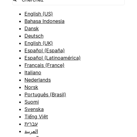
English (US)
Bahasa Indonesia
Dansk
Deutsch
English (UK)
Español (España)
Español (Latinoamérica)
Français (France)
Italiano
Nederlands
Norsk
Português (Brasil)
Suomi
Svenska
Tiếng Việt
עברית
العربية