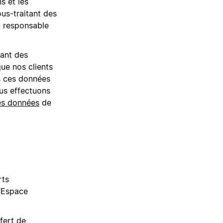
s et les
ous-traitant des
u responsable
tant des
ue nos clients
ns ces données
ous effectuons
es données
de
rts
l’Espace
fert de