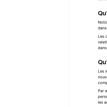
Qu’
Noti
dans 
Les 
rela
dans
Qu’
Les 
nous
comp
Par 
perso
les a