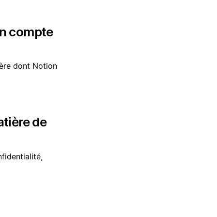
on compte
ière dont Notion
tière de
identialité,