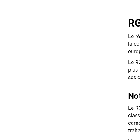
R
Le r
la co
euro
Le R
plus
ses d
Not
Le R
class
cara
trai