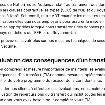
ées de Notion, notre
Addenda relatif au traitement des do
ois les clauses contractuelles types (SCC) de l'UE et du Ro
nse à l’arrêt Schrems II, notre ADT énumère les mesures tec
nisationnelles que nous employons pour assurer la mise e
nties appropriées lorsque nous transférons des données pe
pays en dehors de l’EEE et du Royaume-Uni.
 pouvez en savoir plus sur nos mesures techniques de sécur
 Sécurité
.
luation des conséquences d’un transf
on comprend et mesure l’importance de maintenir les évalu
équences d’un transfert (TIA) comme mesure supplémentair
ntiel de votre programme de respect de la confidentialité.
aider nos clients à effectuer ces évaluations
,
nous mainte
aluation de répercussions du transfert
qui inclut toutes les 
on dont vous avez besoin pour compléter votre TIA.