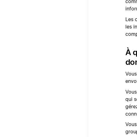
commu
infor
Les 
les i
comp
À q
don
Vous
envo
Vous
qui 
gérez
conne
Vous
group