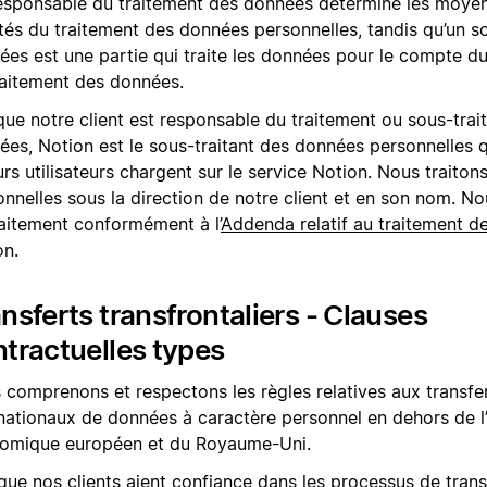
esponsable du traitement des données détermine les moyen
ités du traitement des données personnelles, tandis qu’un s
ées est une partie qui traite les données pour le compte d
raitement des données.
que notre client est responsable du traitement ou sous-trai
ées, Notion est le sous-traitant des données personnelles q
urs utilisateurs chargent sur le service Notion. Nous traito
onnelles sous la direction de notre client et en son nom. N
raitement conformément à l’
Addenda relatif au traitement d
on.
nsferts transfrontaliers - Clauses
tractuelles types
 comprenons et respectons les règles relatives aux transfe
rnationaux de données à caractère personnel en dehors de 
omique européen et du Royaume-Uni.
que nos clients aient confiance dans les processus de trans