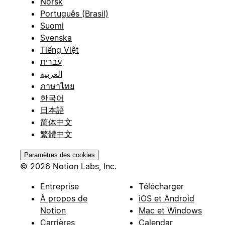
Norsk
Português (Brasil)
Suomi
Svenska
Tiếng Việt
עברית
العربية
ภาษาไทย
한국어
日本語
简体中文
繁體中文
Paramètres des cookies
© 2026 Notion Labs, Inc.
Entreprise
Télécharger
À propos de
iOS et Android
Notion
Mac et Windows
Carrières
Calendar