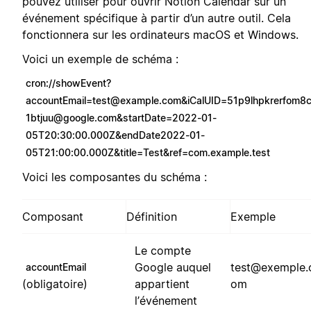
pouvez utiliser pour ouvrir Notion Calendar sur un
événement spécifique à partir d’un autre outil. Cela
fonctionnera sur les ordinateurs macOS et Windows.
Voici un exemple de schéma :
cron://
showEvent?
accountEmail=test@example.com
&
iCalUID=51p9lhpkrerfom8
1btjuu@google.com
&startDate=2022-01-
05T20:30:00.000Z&endDate2022-01-
05T21:00:00.000Z&title=Test&ref=com.example.test
Voici les composantes du schéma :
Composant
Définition
Exemple
Le compte
Google auquel
test@exemple.
accountEmail
(obligatoire)
appartient
om
l’événement