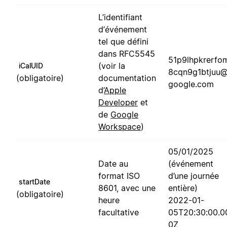
L’identifiant
d’événement
tel que défini
dans RFC5545
51p9lhpkrerfo
(voir la
iCalUID
8cqn9g1btjuu
(obligatoire)
documentation
google.com
d’
Apple
Developer
et
de
Google
Workspace
)
05/01/2025
Date au
(événement
format ISO
d’une journée
startDate
8601, avec une
entière)
(obligatoire)
heure
2022-01-
facultative
05T20:30:00.0
0Z