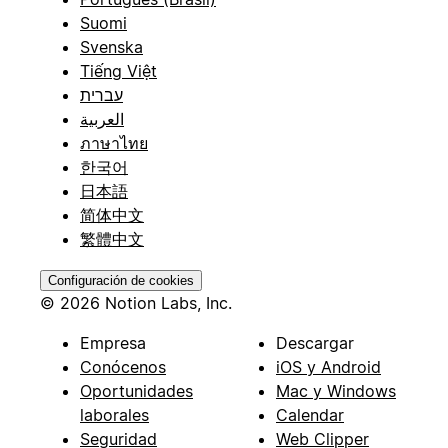
Suomi
Svenska
Tiếng Việt
עברית
العربية
ภาษาไทย
한국어
日本語
简体中文
繁體中文
Configuración de cookies
© 2026 Notion Labs, Inc.
Empresa
Descargar
Conócenos
iOS y Android
Oportunidades
Mac y Windows
laborales
Calendar
Seguridad
Web Clipper