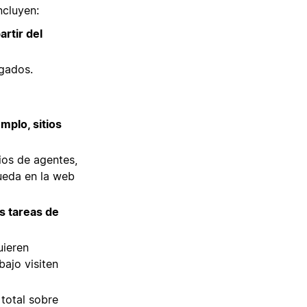
ncluyen:
rtir del
gados.
mplo, sitios
ios de agentes,
queda en la web
s tareas de
uieren
bajo visiten
 total sobre