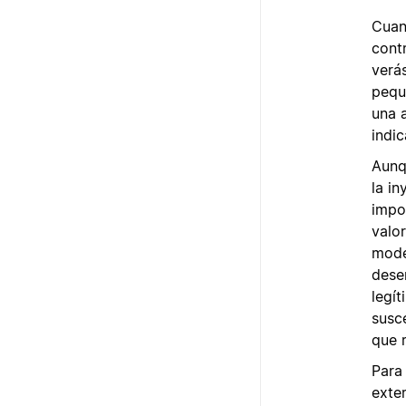
Cuan
contr
verás
pequ
una 
indic
Aunq
la i
impo
valo
mode
dese
legí
susce
que 
Para
exte