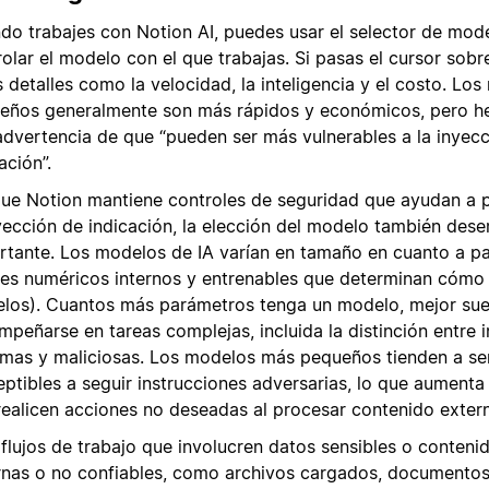
do trabajes con Notion AI, puedes usar el selector de mod
olar el modelo con el que trabajas. Si pasas el cursor sobr
 detalles como la velocidad, la inteligencia y el costo. L
eños generalmente son más rápidos y económicos, pero h
advertencia de que “pueden ser más vulnerables a la inyec
ación”.
ue Notion mantiene controles de seguridad que ayudan a p
nyección de indicación, la elección del modelo también de
rtante. Los modelos de IA varían en tamaño en cuanto a pa
res numéricos internos y entrenables que determinan cómo
los). Cuantos más parámetros tenga un modelo, mejor sue
mpeñarse en tareas complejas, incluida la distinción entre 
timas y maliciosas. Los modelos más pequeños tienden a s
ptibles a seguir instrucciones adversarias, lo que aumenta 
realicen acciones no deseadas al procesar contenido exter
 flujos de trabajo que involucren datos sensibles o conteni
rnas o no confiables, como archivos cargados, documento