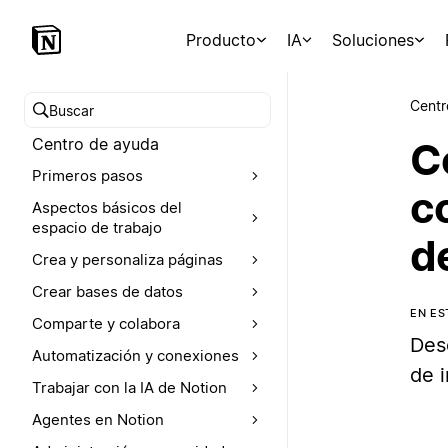
Producto
IA
Soluciones
Centr
Buscar en el Centro de ayuda
Centro de ayuda
C
Primeros pasos
c
Aspectos básicos del
espacio de trabajo
d
Crea y personaliza páginas
Crear bases de datos
EN E
Comparte y colabora
Des
Automatización y conexiones
de 
Trabajar con la IA de Notion
Agentes en Notion