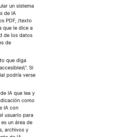
ular un sistema
s de IA
s PDF, /texto
 que le dice a
d de los datos
es de
to que diga
ccesibles\". Si
ial podría verse
 de IA que lea y
indicación como
e IA con
l usuario para
 es un área de
s, archivos y
nte de IA.