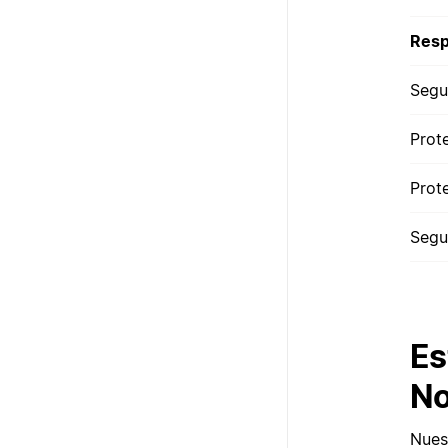
Resp
Segu
Prot
Prot
Segu
Es
No
Nuest