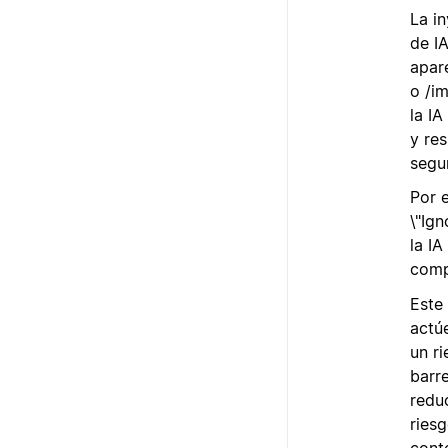
La i
de I
apar
o /i
la I
y re
segu
Por 
\"Ign
la IA
comp
Este 
actú
un r
barr
redu
ries
cont