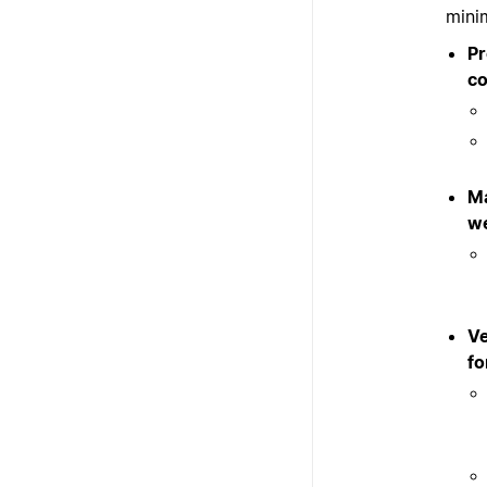
mini
Pr
co
Ma
w
Ve
f