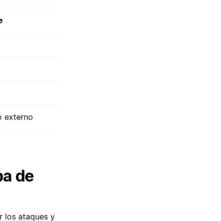
e
o externo
pa de
r los ataques y