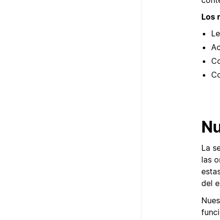
Los 
Le
Ac
Co
Co
Nu
La s
las 
esta
del e
Nues
func