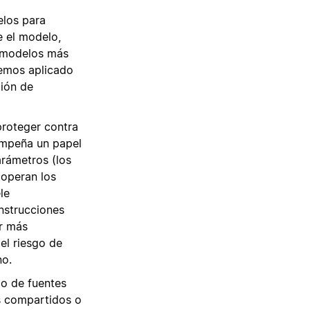
elos para
e el modelo,
os modelos más
emos aplicado
ción de
roteger contra
sempeña un papel
rámetros (los
 operan los
le
instrucciones
er más
el riesgo de
no.
do de fuentes
s compartidos o