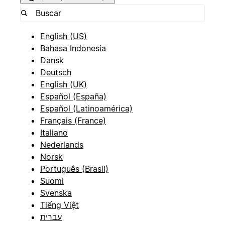
English (US)
Bahasa Indonesia
Dansk
Deutsch
English (UK)
Español (España)
Español (Latinoamérica)
Français (France)
Italiano
Nederlands
Norsk
Português (Brasil)
Suomi
Svenska
Tiếng Việt
עברית