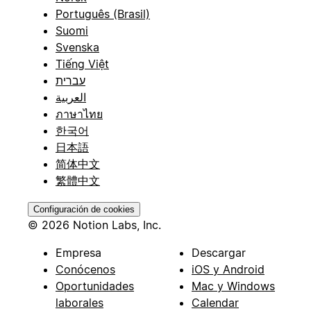
Português (Brasil)
Suomi
Svenska
Tiếng Việt
עברית
العربية
ภาษาไทย
한국어
日本語
简体中文
繁體中文
Configuración de cookies
© 2026 Notion Labs, Inc.
Empresa
Descargar
Conócenos
iOS y Android
Oportunidades
Mac y Windows
laborales
Calendar