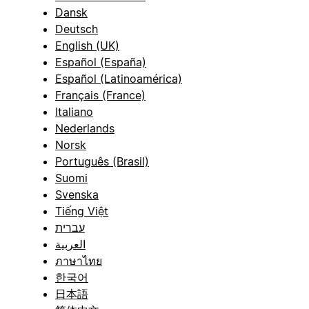
Dansk
Deutsch
English (UK)
Español (España)
Español (Latinoamérica)
Français (France)
Italiano
Nederlands
Norsk
Português (Brasil)
Suomi
Svenska
Tiếng Việt
עברית
العربية
ภาษาไทย
한국어
日本語