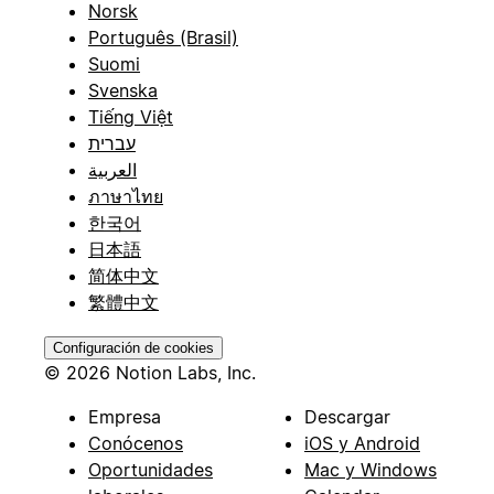
Norsk
Português (Brasil)
Suomi
Svenska
Tiếng Việt
עברית
العربية
ภาษาไทย
한국어
日本語
简体中文
繁體中文
Configuración de cookies
© 2026 Notion Labs, Inc.
Empresa
Descargar
Conócenos
iOS y Android
Oportunidades
Mac y Windows