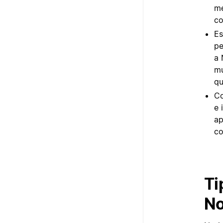
me
co
Es
pe
a 
mu
qu
Co
e 
ap
co
Ti
No