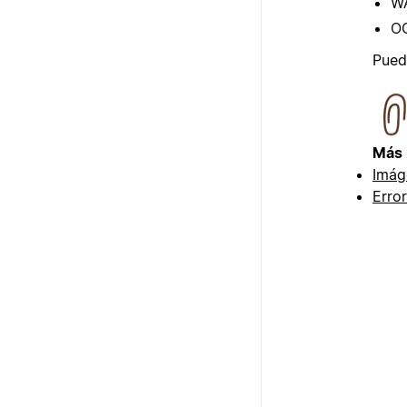
W
O
Pued
Más 
Imág
Error