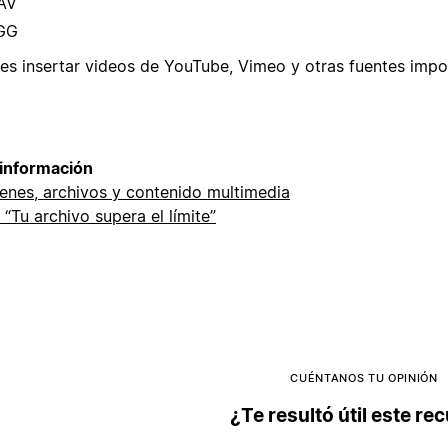
AV
GG
es insertar videos de YouTube, Vimeo y otras fuentes impo
información
enes, archivos y contenido multimedia
 “Tu archivo supera el límite”
CUÉNTANOS TU OPINIÓN
¿Te resultó útil este re