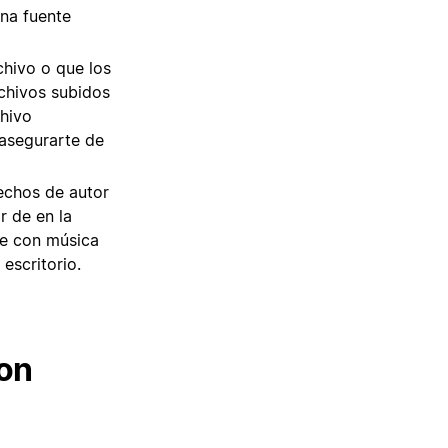
na fuente
chivo o que los
chivos subidos
chivo
 asegurarte de
echos de autor
r de en la
be con música
escritorio.
con