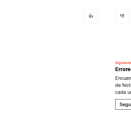
👍
👎
Siguient
Error
Encuen
de Noti
cada u
Segu