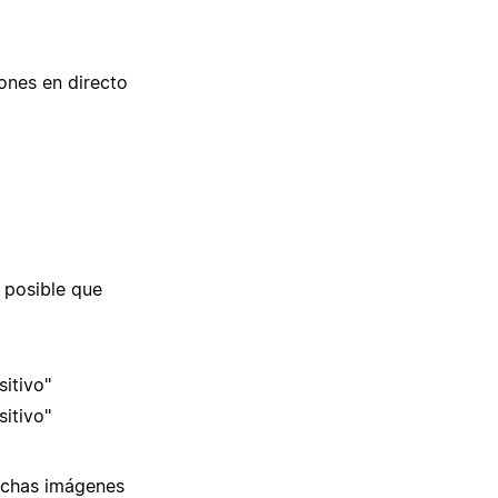
ones en directo
s posible que
itivo"
itivo"
muchas imágenes