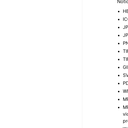
Notio
H
I
J
J
P
TI
TI
GI
S
P
W
M
MP
vi
pr