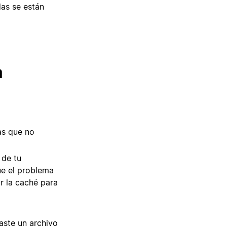
das se están
a
as que no
 de tu
ue el problema
r la caché para
taste un archivo