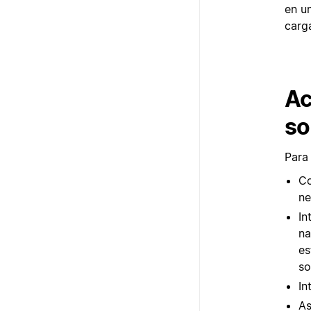
en u
carg
Ac
so
Para 
Co
ne
In
na
es
so
In
As