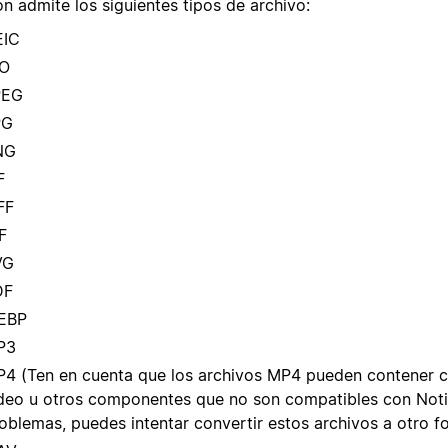
n admite los siguientes tipos de archivo:
EIC
CO
PEG
PG
NG
F
FF
F
VG
DF
EBP
P3
4 (Ten en cuenta que los archivos MP4 pueden contener 
deo u otros componentes que no son compatibles con Notio
oblemas, puedes intentar convertir estos archivos a otro f