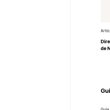
Artí
Dire
de 
Guí
Guía