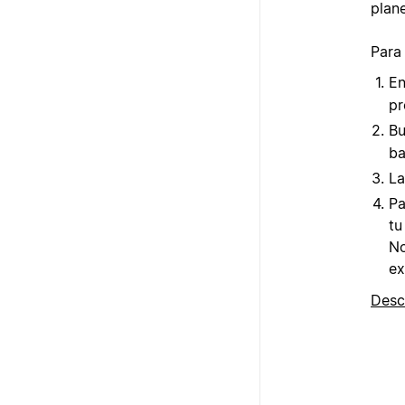
plane
Para
En
pr
Bu
ba
La
Pa
tu
No
ex
Desc