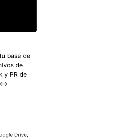
 tu base de
hivos de
k y PR de
 ↔️
oogle Drive,