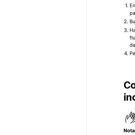
En
pa
Bu
Ha
fl
da
Pe
Co
in
Nota