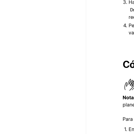
Ha
D
re
Pe
va
Có
Nota
plane
Para
En