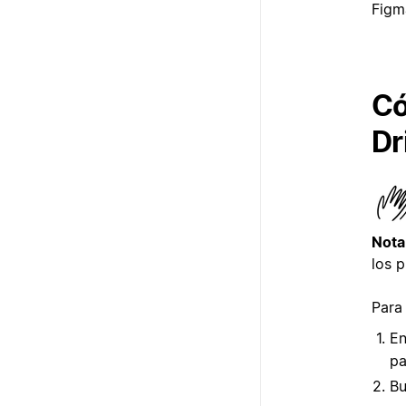
Figm
Có
Dr
Nota
los p
Para
En
pa
B