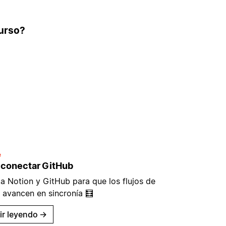
curso?
e
conectar GitHub
a Notion y GitHub para que los flujos de
 avancen en sincronía 🧮
ir leyendo
→