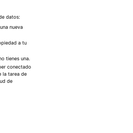
de datos:
 una nueva
opiedad a tu
no tienes una.
aber conectado
 la tarea de
tud de