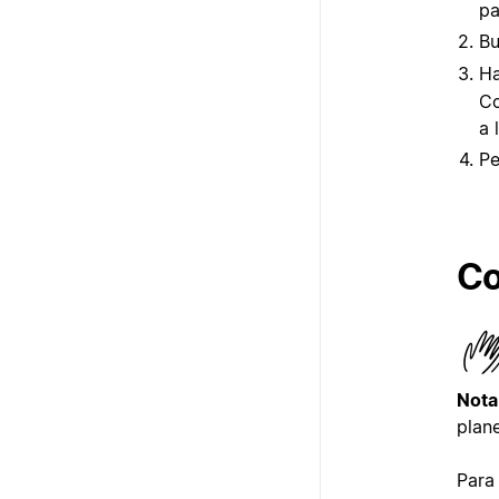
pa
B
Ha
Co
a 
Pe
Co
Nota
plane
Para