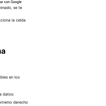
ar con Google
minado, se te
cciona la celda
ma
bles en los
e datos:
extremo derecho