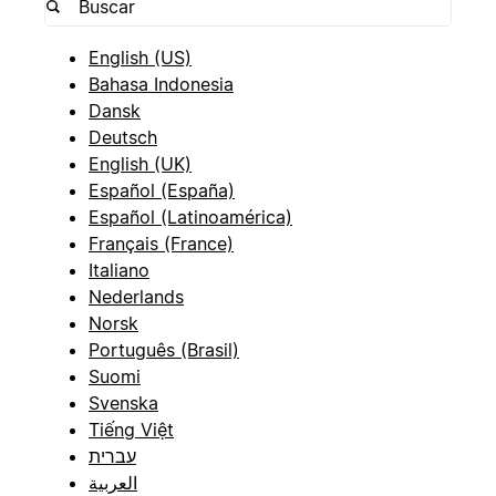
English (US)
Bahasa Indonesia
Dansk
Deutsch
English (UK)
Español (España)
Español (Latinoamérica)
Français (France)
Italiano
Nederlands
Norsk
Português (Brasil)
Suomi
Svenska
Tiếng Việt
עברית
العربية