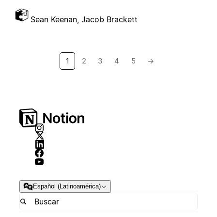
Sean Keenan, Jacob Brackett
1
2
3
4
5
→
Español (Latinoamérica)