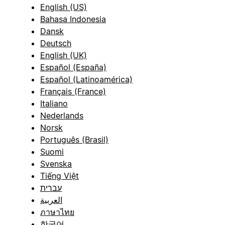
English (US)
Bahasa Indonesia
Dansk
Deutsch
English (UK)
Español (España)
Español (Latinoamérica)
Français (France)
Italiano
Nederlands
Norsk
Português (Brasil)
Suomi
Svenska
Tiếng Việt
עברית
العربية
ภาษาไทย
한국어