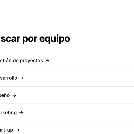
scar por equipo
stión de proyectos
→
sarrollo
→
seño
→
rketing
→
art-up
→