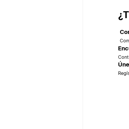
¿T
Co
Com
Enc
Cont
Úne
Regí