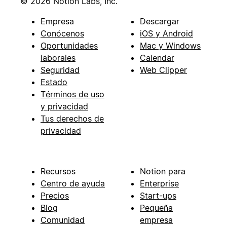
© 2026 Notion Labs, Inc.
Empresa
Descargar
Conócenos
iOS y Android
Oportunidades
Mac y Windows
laborales
Calendar
Seguridad
Web Clipper
Estado
Términos de uso
y privacidad
Tus derechos de
privacidad
Recursos
Notion para
Centro de ayuda
Enterprise
Precios
Start-ups
Blog
Pequeña
Comunidad
empresa