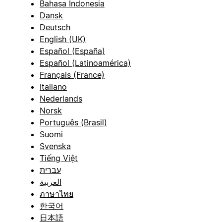
Bahasa Indonesia
Dansk
Deutsch
English (UK)
Español (España)
Español (Latinoamérica)
Français (France)
Italiano
Nederlands
Norsk
Português (Brasil)
Suomi
Svenska
Tiếng Việt
עברית
العربية
ภาษาไทย
한국어
日本語