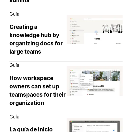
admins
Guía
Creating a
knowledge hub by
organizing docs for
large teams
Guía
How workspace
owners can set up
teamspaces for their
organization
Guía
La guía de inicio