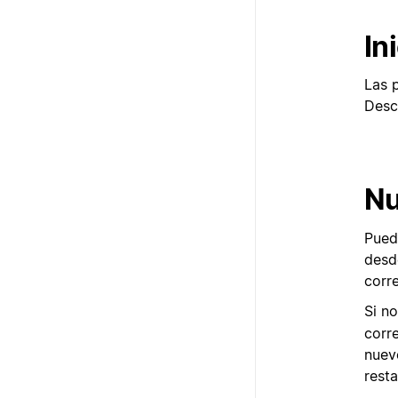
In
Las 
Desc
Nu
Puede
desde
corre
Si n
corre
nuevo
resta