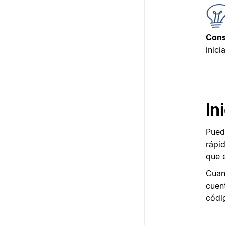
Cons
inici
In
Pued
rápi
que 
Cuan
cuen
códig