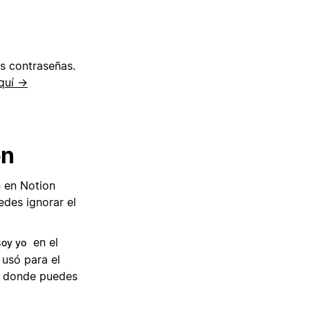
as contraseñas.
quí →
ón
n en Notion
edes ignorar el
en el
soy yo
 usó para el
n, donde puedes