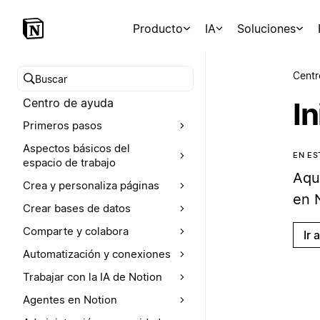
Producto
IA
Soluciones
Centr
Buscar en el Centro de ayuda
Centro de ayuda
In
Primeros pasos
Aspectos básicos del
EN E
espacio de trabajo
Aquí
Crea y personaliza páginas
en 
Crear bases de datos
Comparte y colabora
Ir 
Automatización y conexiones
Trabajar con la IA de Notion
Agentes en Notion