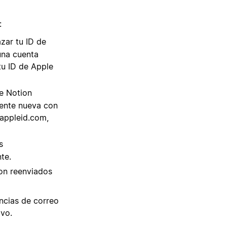
:
azar tu ID de
una cuenta
tu ID de Apple
ue Notion
mente nueva con
.appleid.com
,
s
te.
ion reenviados
ncias de correo
ivo.