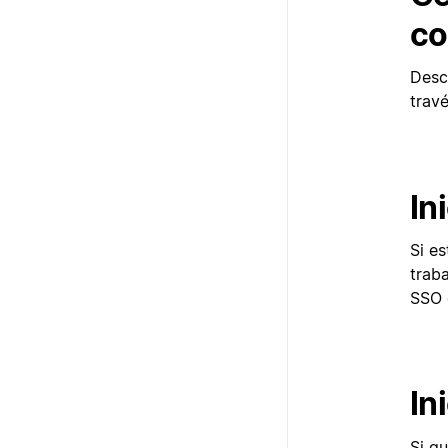
co
Desc
trav
In
Si es
traba
SSO 
In
Si q