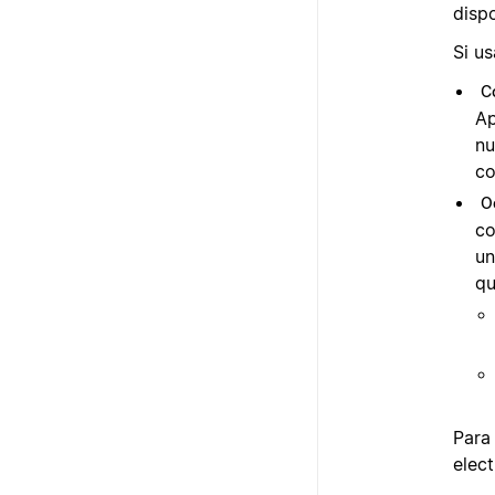
dispo
Si u
C
Ap
nu
co
O
co
un
qu
Para
elect