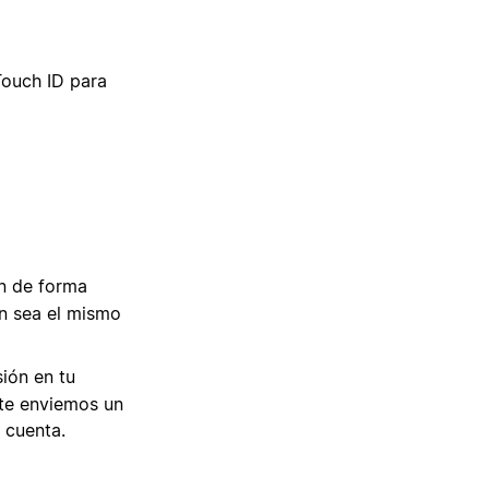
Touch ID para
ón de forma
on sea el mismo
sión en tu
 te enviemos un
 cuenta.