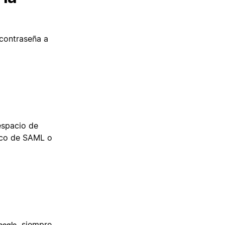
 contraseña a
 espacio de
nico de SAML o
siempre
oogle