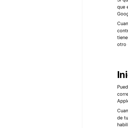
que 
Goog
Cuan
cont
tiene
otro 
In
Pued
corr
Appl
Cuan
de t
habil