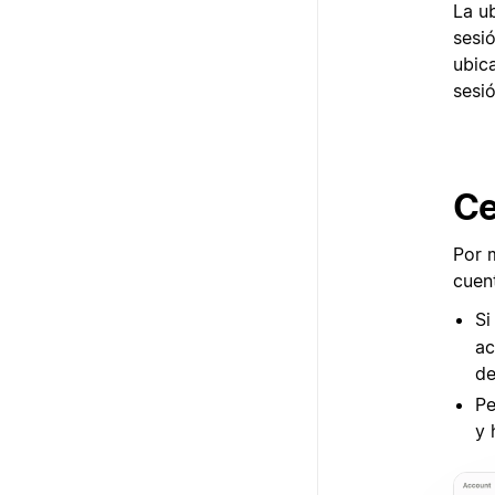
La u
sesió
ubica
sesió
Ce
Por 
cuen
Si
ac
de
Pe
y 