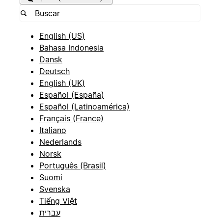
English (US)
Bahasa Indonesia
Dansk
Deutsch
English (UK)
Español (España)
Español (Latinoamérica)
Français (France)
Italiano
Nederlands
Norsk
Português (Brasil)
Suomi
Svenska
Tiếng Việt
עברית