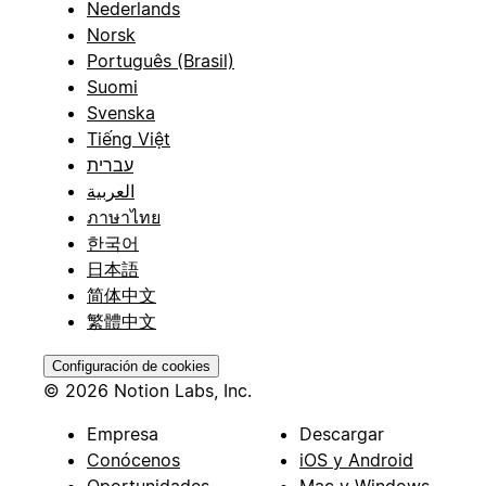
Nederlands
Norsk
Português (Brasil)
Suomi
Svenska
Tiếng Việt
עברית
العربية
ภาษาไทย
한국어
日本語
简体中文
繁體中文
Configuración de cookies
© 2026 Notion Labs, Inc.
Empresa
Descargar
Conócenos
iOS y Android
Oportunidades
Mac y Windows