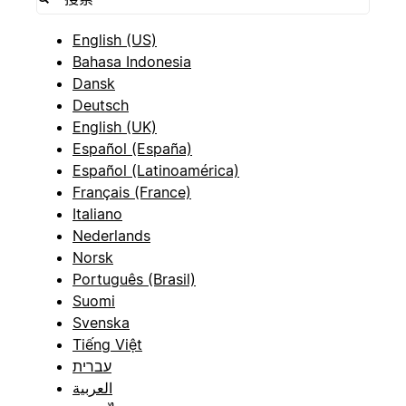
English (US)
Bahasa Indonesia
Dansk
Deutsch
English (UK)
Español (España)
Español (Latinoamérica)
Français (France)
Italiano
Nederlands
Norsk
Português (Brasil)
Suomi
Svenska
Tiếng Việt
עברית
العربية