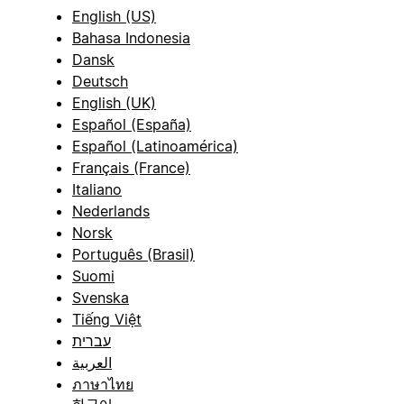
English (US)
Bahasa Indonesia
Dansk
Deutsch
English (UK)
Español (España)
Español (Latinoamérica)
Français (France)
Italiano
Nederlands
Norsk
Português (Brasil)
Suomi
Svenska
Tiếng Việt
עברית
العربية
ภาษาไทย