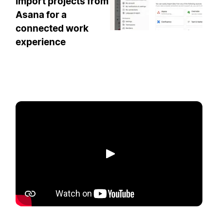
Import projects from
Asana for a
connected work
experience
播放