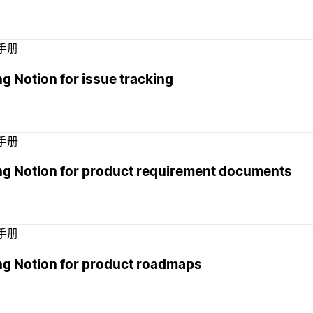
手册
g Notion for issue tracking
手册
ng Notion for product requirement documents
手册
ng Notion for product roadmaps