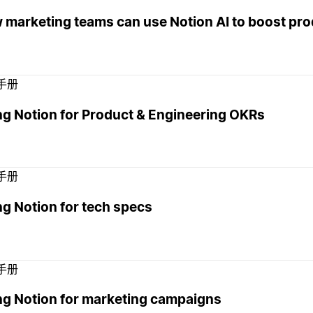
 marketing teams can use Notion AI to boost pro
手册
ng Notion for Product & Engineering OKRs
手册
g Notion for tech specs
手册
ng Notion for marketing campaigns