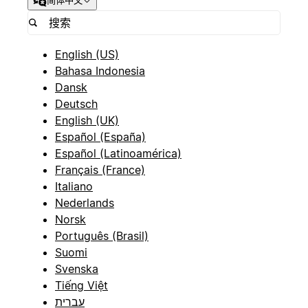
简体中文
English (US)
Bahasa Indonesia
Dansk
Deutsch
English (UK)
Español (España)
Español (Latinoamérica)
Français (France)
Italiano
Nederlands
Norsk
Português (Brasil)
Suomi
Svenska
Tiếng Việt
עברית