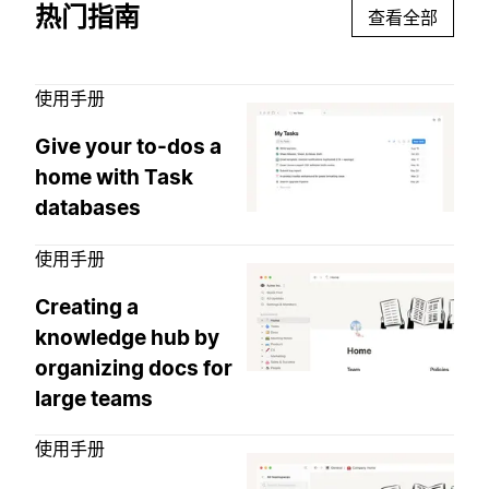
热门指南
查看全部
使用手册
Give your to-dos a
home with Task
databases
使用手册
Creating a
knowledge hub by
organizing docs for
large teams
使用手册