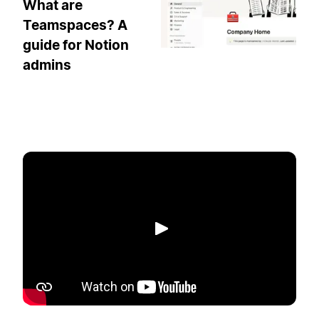
What are
Teamspaces? A
guide for Notion
admins
播放