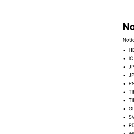
N
Not
H
I
J
J
P
TI
TI
GI
S
P
W