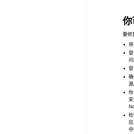
你
要修
将
尝
问
尝
源
你
安
N
检
应
中