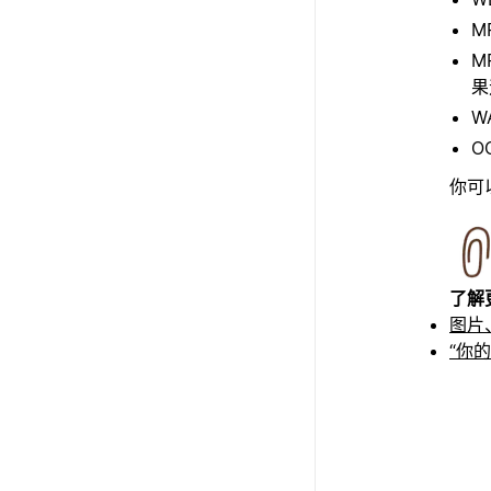
M
M
果
W
O
你可
了解
图片
“你