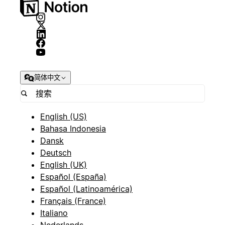
简体中文
English (US)
Bahasa Indonesia
Dansk
Deutsch
English (UK)
Español (España)
Español (Latinoamérica)
Français (France)
Italiano
Nederlands