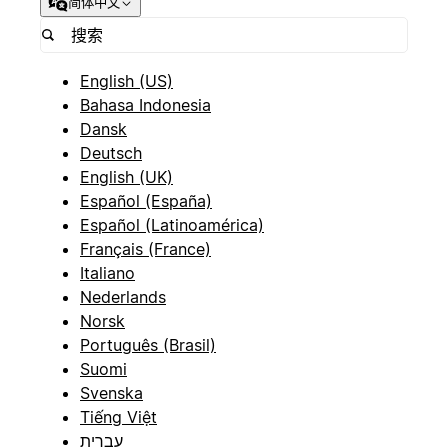
简体中文
English (US)
Bahasa Indonesia
Dansk
Deutsch
English (UK)
Español (España)
Español (Latinoamérica)
Français (France)
Italiano
Nederlands
Norsk
Português (Brasil)
Suomi
Svenska
Tiếng Việt
עברית