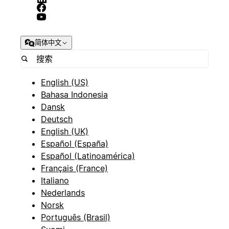
简体中文
English (US)
Bahasa Indonesia
Dansk
Deutsch
English (UK)
Español (España)
Español (Latinoamérica)
Français (France)
Italiano
Nederlands
Norsk
Português (Brasil)