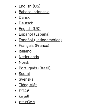
English (US)
Bahasa Indonesia
Dansk
Deutsch
English (UK)
Español (España)
Español (Latinoamérica)
Français (France)
Italiano
Nederlands
Norsk
Português (Brasil)
Suomi
Svenska
Tiếng Việt
עברית
العربية
ภาษาไทย