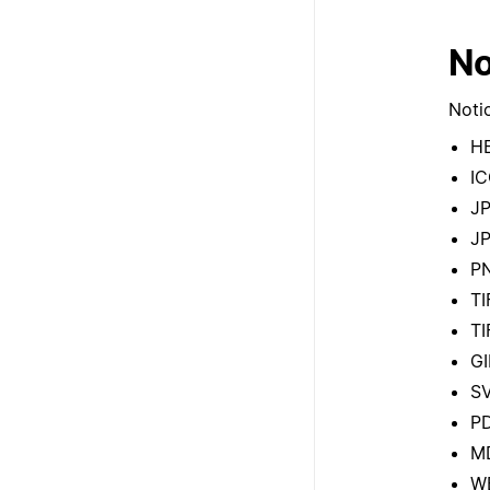
N
Not
H
I
J
J
P
TI
TI
GI
S
P
M
W