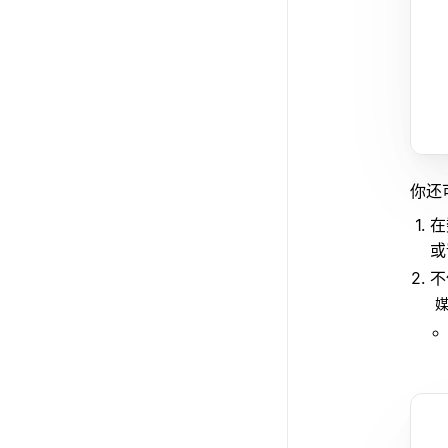
你还
在
或
不