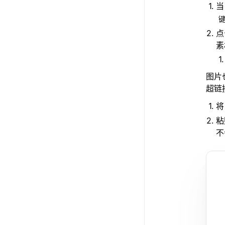
当
点
素
图片
超链
将
粘
不