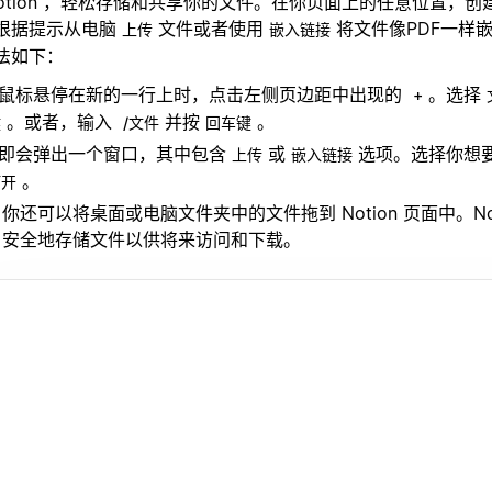
Notion ，轻松存储和共享你的文件。在你页面上的任意位置，
根据提示从电脑
文件或者使用
将文件像PDF一样
上传
嵌入链接
法如下：
鼠标悬停在新的一行上时，点击左侧页边距中出现的
。选择
+
。或者，输入
并按
。
键
/文件
回车键
即会弹出一个窗口，其中包含
或
选项。选择你想
上传
嵌入链接
。
打开
你还可以将桌面或电脑文件夹中的文件拖到 Notion 页面中。Not
安全地存储文件以供将来访问和下载。