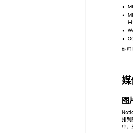
M
M
果
W
O
你可
媒
图
No
排列
中。