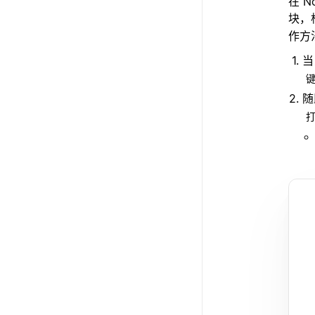
在 
块，
作方
当
随