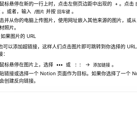
鼠标悬停在新的一行上时，点击左侧页边距中出现的
。点击
+
。或者，输入
并按
。
键
/图片
回车键
击并从你的电脑上传图片，使用网址嵌入其他来源的图片，或从 Uns
材照片。
如果图片的 URL
也可以添加超链接，这样人们点击图片即可跳转到你选择的 UR
接：
鼠标悬停在图片上，选择
或
→
。
•••
⋮⋮
添加链接
贴链接或选择一个 Notion 页面作为目标。如果你选择了一个 No
会创建反向链接。