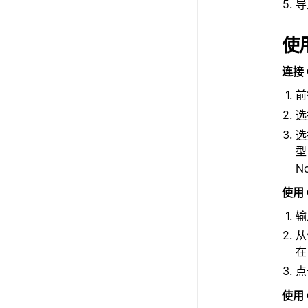
导
使用
连接 C
前
选
型
N
使用 
输
从
在
使用 