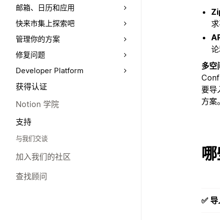
邮箱、日历和应用
Z
求
快来市集上探索吧
A
管理你的方案
论
修复问题
多空
Developer Platform
Co
获得认证
要导入
方案
Notion 学院
支持
与我们交谈
哪
加入我们的社区
查找顾问
✅ 导