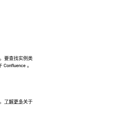
er)。要查找实例类
。
 Confluence
中。
了解更多
关于