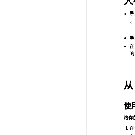
大
导
导
的
从 
使用
将你的
在