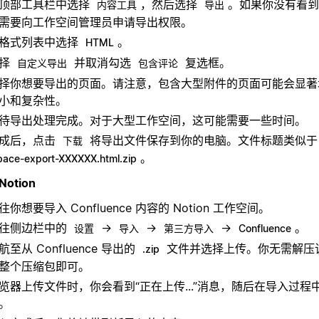
顶部工具栏中选择
，然后选择
。如果你没有看到
内容工具
导出
需要向工作空间管理员申请导出权限。
格式列表中选择
。
HTML
选择
并取消勾选
复选框。
自定义导出
包含评论
择你想要导出的页面。请注意，包含大型附件的页面可能会显著
小和复杂性。
待导出处理完成。对于大型工作空间，这可能需要一些时间。
成后，点击
将导出文件保存到你的电脑。文件标题类似
下载
。
pace-export-XXXXXX.html.zip
Notion
往你想要导入 Confluence 内容的 Notion 工作空间。
往侧边栏中的
→
→
→
。
设置
导入
第三方导入
Confluence
航至从 Confluence 导出的
文件并选择上传。你无需解压该
.zip
整个压缩包即可。
览器上传文件时，你会看到“正在上传...”消息，随后在导入过程
。