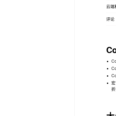
云端
评论（
Co
C
C
C
宏
折