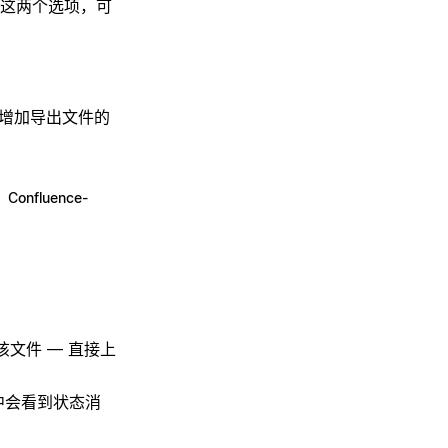
这两个选项，可
增加导出文件的
于
Confluence-
文件 — 直接上
中会看到状态消