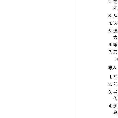
在
能
从
选
大
等
完
s
导入 
前
前
导
传
浏
息