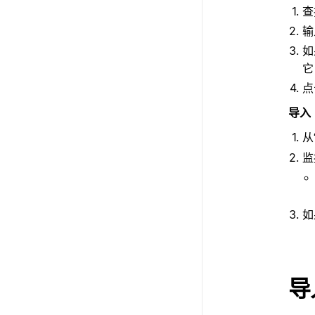
查
输
如
它
导入
从
监
如
导