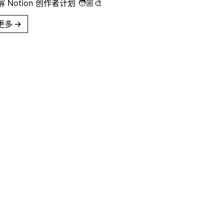
Notion 创作者计划 🧑🏼‍🎨
更多
→