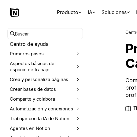
Producto
IA
Soluciones
Centr
Buscar en el Centro de ayuda
P
Centro de ayuda
Primeros pasos
C
Aspectos básicos del
espacio de trabajo
Crea y personaliza páginas
Comi
prof
Crear bases de datos
prof
Comparte y colabora
T
Automatización y conexiones
Trabajar con la IA de Notion
Agentes en Notion