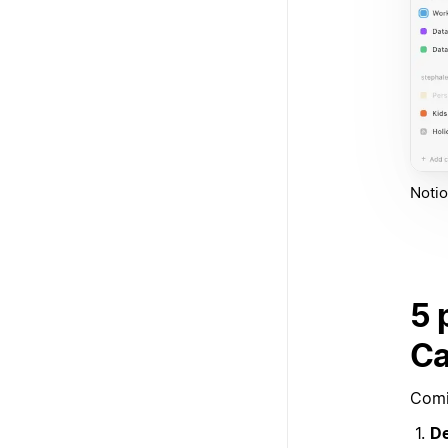
Notio
5 
Ca
Comi
De