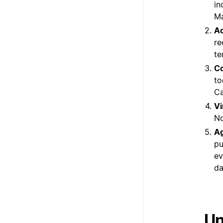
in
Ma
Ac
re
te
Co
to
Ca
Vi
No
Ag
pu
ev
da
Un