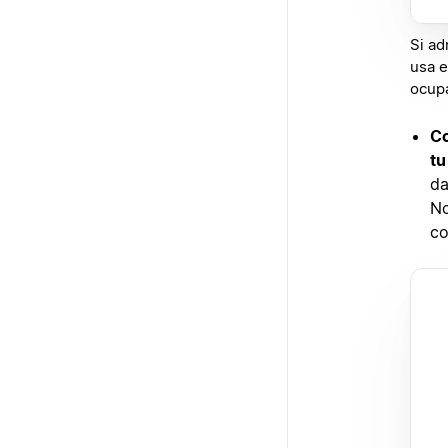
Si ad
usa e
ocup
Co
tu
da
No
co