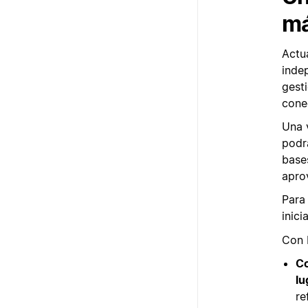
má
Actu
indep
gest
cone
Una 
podr
base
apro
Para
inici
Con 
Co
lu
re