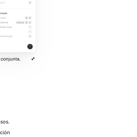
 conjunta.
sos.
ación