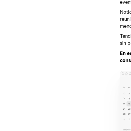
even
Noti
reun
meno
Tend
sin 
En e
cons