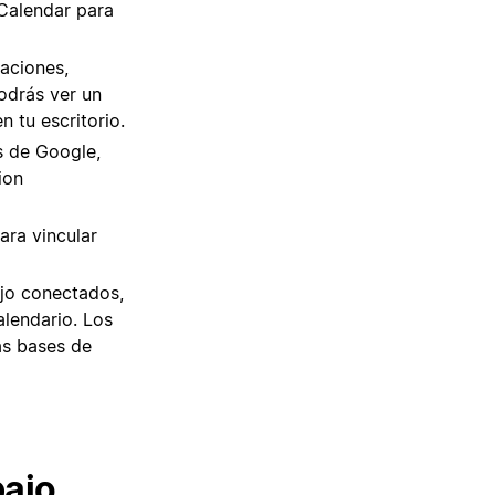
Calendar para
icaciones,
podrás ver un
 tu escritorio.
s de Google,
ion
ara vincular
ajo conectados,
lendario. Los
as bases de
bajo