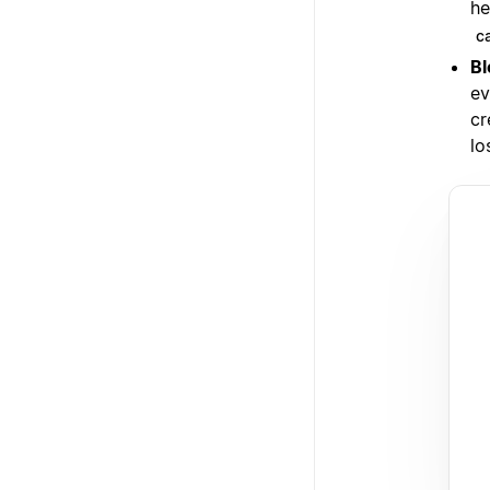
he
c
Bl
ev
cr
lo