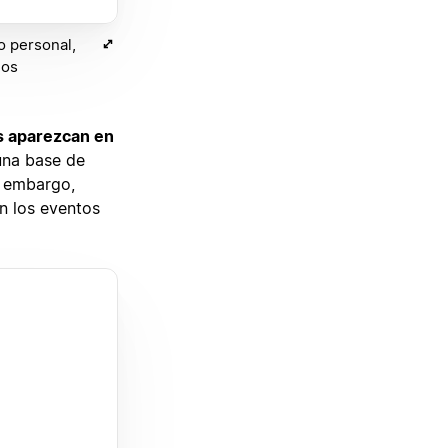
o personal,
ios
s aparezcan en
una base de
n embargo,
n los eventos