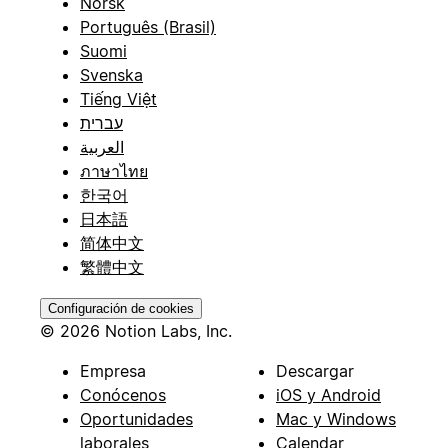
Norsk
Português (Brasil)
Suomi
Svenska
Tiếng Việt
עברית
العربية
ภาษาไทย
한국어
日本語
简体中文
繁體中文
Configuración de cookies
© 2026 Notion Labs, Inc.
Empresa
Descargar
Conócenos
iOS y Android
Oportunidades
Mac y Windows
laborales
Calendar