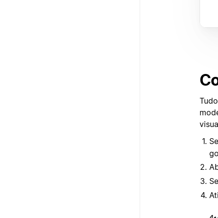
Co
Tudo
mode
visua
Se
go
Ab
Se
At