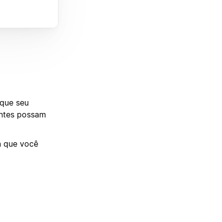
 que seu
entes possam
n que você