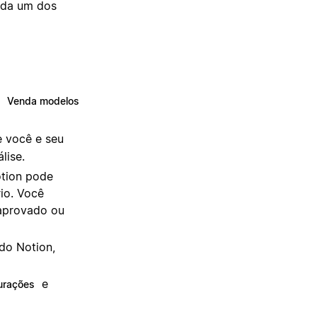
ada um dos
o
Venda modelos
e você e seu
lise.
otion pode
rio. Você
 aprovado ou
 do Notion,
e
urações