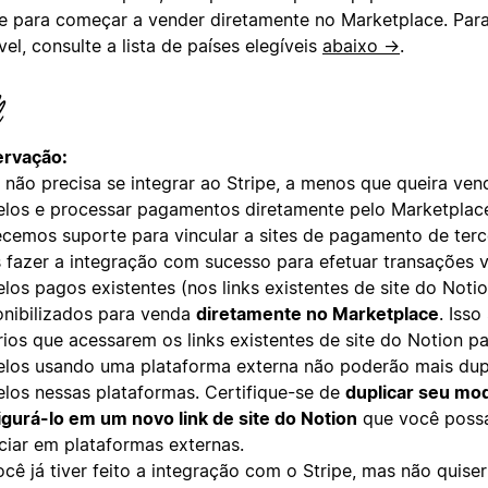
pe para começar a vender diretamente no Marketplace. Para
vel, consulte a lista de países elegíveis
abaixo →
.
rvação:
 não precisa se integrar ao Stripe, a menos que queira ven
los e processar pagamentos diretamente pelo Marketplace
ecemos suporte para vincular a sites de pagamento de terc
 fazer a integração com sucesso para efetuar transações vi
los pagos existentes (nos links existentes de site do Noti
onibilizados para venda
diretamente no Marketplace
. Isso
rios que acessarem os links existentes de site do Notion p
los usando uma plataforma externa não poderão mais dupl
los nessas plataformas. Certifique-se de
duplicar seu mo
igurá-lo em um novo link de site do Notion
que você possa
ciar em plataformas externas.
ocê já tiver feito a integração com o Stripe, mas não quise