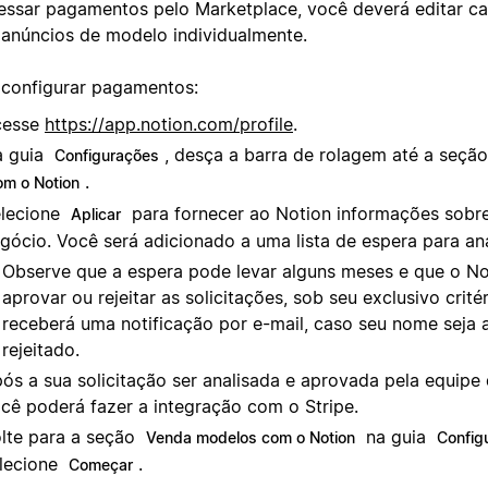
essar pagamentos pelo Marketplace, você deverá editar c
 anúncios de modelo individualmente.
 configurar pagamentos:
cesse
https://app.notion.com/profile
.
 guia
, desça a barra de rolagem até a seçã
Configurações
.
om o Notion
lecione
para fornecer ao Notion informações sobr
Aplicar
gócio. Você será adicionado a uma lista de espera para aná
Observe que a espera pode levar alguns meses e que o N
aprovar ou rejeitar as solicitações, sob seu exclusivo crité
receberá uma notificação por e-mail, caso seu nome seja
rejeitado.
ós a sua solicitação ser analisada e aprovada pela equipe
cê poderá fazer a integração com o Stripe.
lte para a seção
na guia
Venda modelos com o Notion
Config
lecione
.
Começar