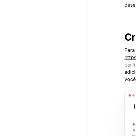
dese
Cr
Para
https
perf
adic
você