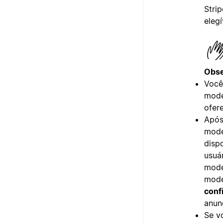
Stri
elegí
Obse
Você
mode
ofer
Após
mode
disp
usuá
mode
mode
conf
anun
Se v