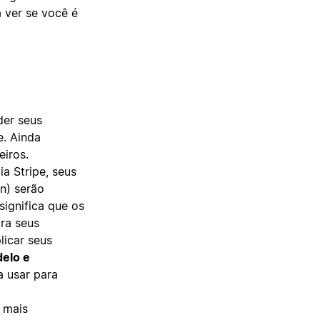
 ver se você é
der seus
. Ainda
eiros.
a Stripe, seus
on) serão
 significa que os
ara seus
icar seus
delo e
 usar para
r mais