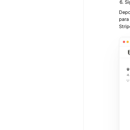
Si
Depo
para
Stri