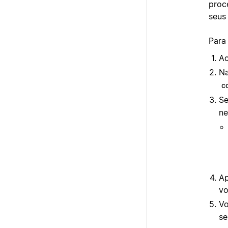
proc
seus
Para
A
Na
c
Se
ne
Ap
vo
Vo
se