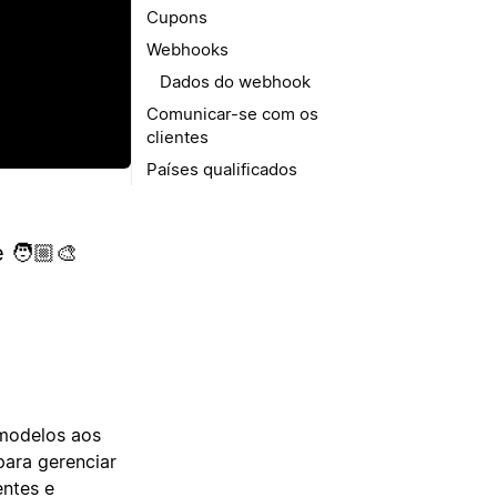
ir
Cupons
Webhooks
Dados do webhook
Comunicar-se com os
clientes
Países qualificados
🧑🏼‍🎨
 modelos aos
para gerenciar
entes e