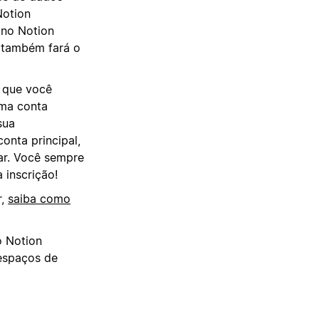
Notion
 no Notion
 também fará o
l que você
uma conta
sua
onta principal,
dar. Você sempre
 inscrição!
r,
saiba como
o Notion
 espaços de