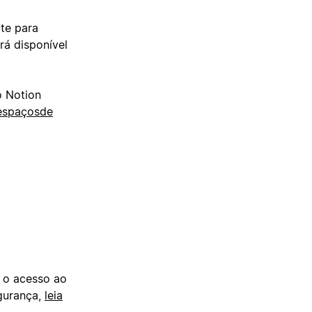
te para
rá disponível
o Notion
espaçosde
r o acesso ao
gurança,
leia