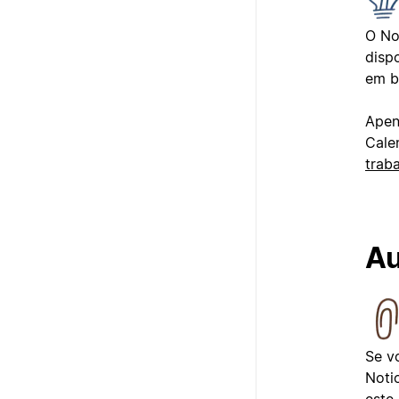
O No
disp
em b
Apen
Cale
trab
Au
Se v
Noti