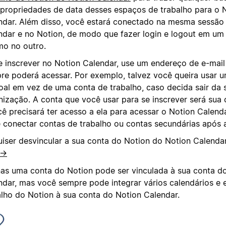
propriedades de data desses espaços de trabalho para o 
ndar. Além disso, você estará conectado na mesma sessão
ndar e no Notion, de modo que fazer login e logout em um
o no outro.
e inscrever no Notion Calendar, use um endereço de e-mai
re poderá acessar. Por exemplo, talvez você queira usar 
oal em vez de uma conta de trabalho, caso decida sair da 
nização. A conta que você usar para se inscrever será sua c
cê precisará ter acesso a ela para acessar o Notion Calen
 conectar contas de trabalho ou contas secundárias após a
uiser desvincular a sua conta do Notion do Notion Calenda
 →
as uma conta do Notion pode ser vinculada à sua conta d
ndar, mas você sempre pode integrar vários calendários e
alho do Notion à sua conta do Notion Calendar.