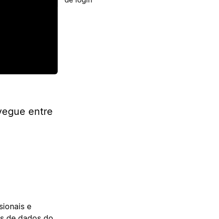
ir
avegue entre
sionais e
es de dados do