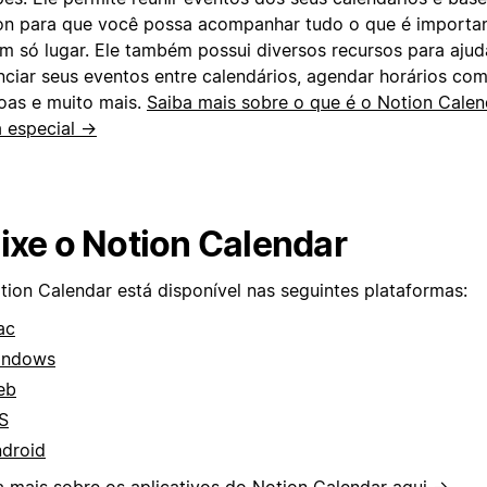
on para que você possa acompanhar tudo o que é importa
m só lugar. Ele também possui diversos recursos para ajud
nciar seus eventos entre calendários, agendar horários com
oas e muito mais.
Saiba mais sobre o que é o Notion Calen
a especial →
ixe o Notion Calendar
tion Calendar está disponível nas seguintes plataformas:
ac
indows
eb
S
droid
a mais sobre os aplicativos do Notion Calendar
aqui →