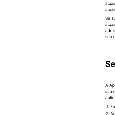
aces
aces
Se s
acess
admi
sua 
Se
A Ap
sua 
aplic
Fa
A