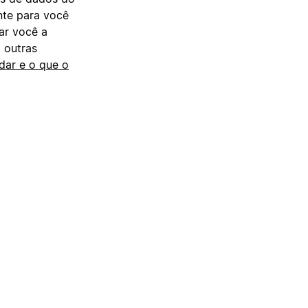
nte para você
ar você a
 outras
dar e o que o