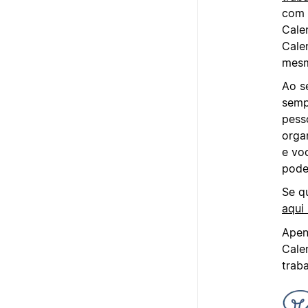
com 
Cale
Cale
mesm
Ao s
semp
pess
orga
e vo
pode
Se q
aqui
Apen
Cale
trab