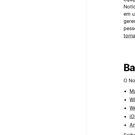
Noti
em u
gere
pess
torn
Ba
O No
M
W
W
iO
An
Saib