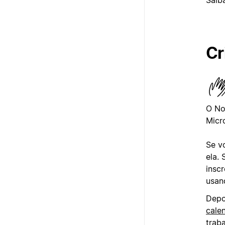
Cr
O No
Micr
Se v
ela.
insc
usan
Depo
cale
trab