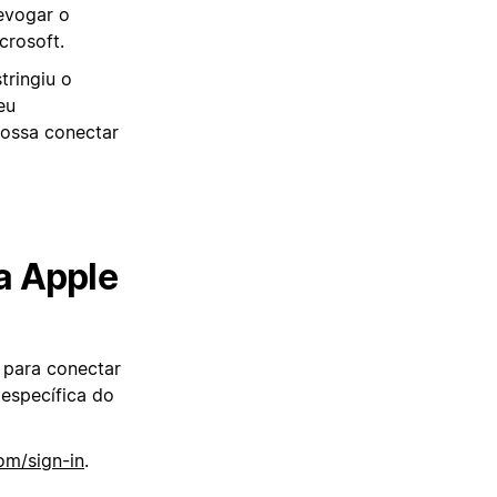
evogar o
crosoft.
tringiu o
eu
possa conectar
a Apple
para conectar
 específica do
om/sign-in
.