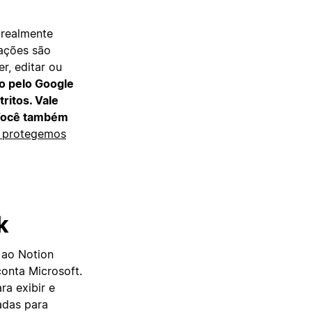
 realmente
zações são
r, editar ou
do pelo Google
ritos. Vale
 Você também
 protegemos
k
 ao Notion
conta Microsoft.
ra exibir e
adas para