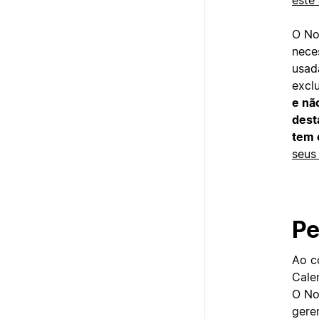
este 
O No
nece
usad
excl
e nã
dest
tem 
seus
Pe
Ao c
Cale
O No
gere