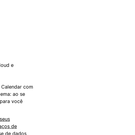
loud e
n Calendar com
lema: ao se
 para você
 seus
aços de
se de dados