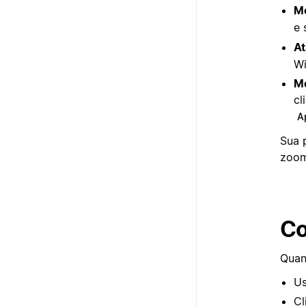
Me
e 
At
Wi
Me
cl
A
Sua 
zoom
Co
Quan
U
Cl