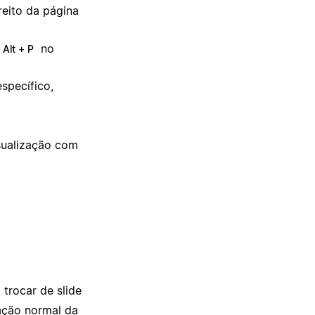
reito da página
no
 Alt + P
specífico,
sualização com
 trocar de slide
zação normal da