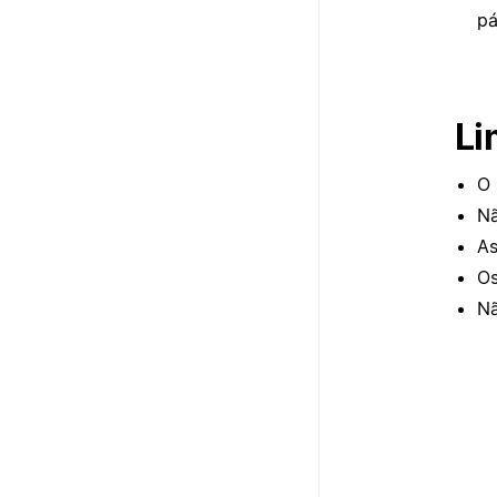
pá
Li
O 
Nã
As
Os
Nã