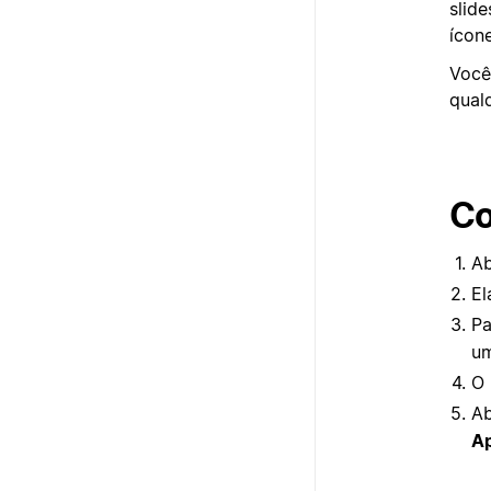
slide
ícon
Você
qual
Co
Ab
El
Pa
um
O 
A
Ap