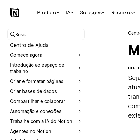
Produto
IA
Soluções
Recursos
Centr
Buscar no Centro de Ajuda
Centro de Ajuda
M
Comece agora
Introdução ao espaço de
NEST
trabalho
Sej
Criar e formatar páginas
atu
Criar bases de dados
tra
Compartilhar e colaborar
com
Automação e conexões
exte
Trabalhe com a IA do Notion
Agentes no Notion