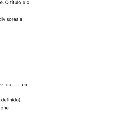
. O título e o
ivisores a
ou
em
or
---
 definido)
ione