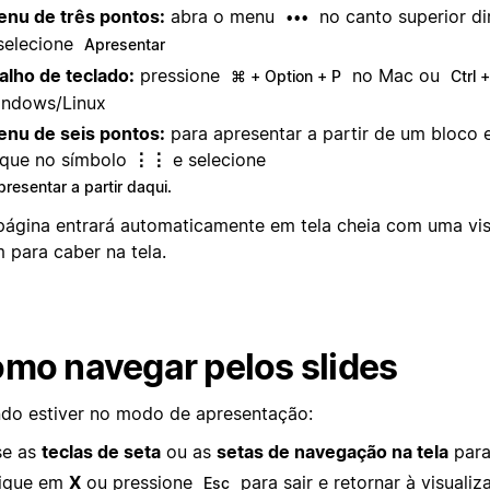
nu de três pontos:
abra o menu
no canto superior di
•••
selecione
Apresentar
alho de teclado:
pressione
no Mac ou
⌘ + Option + P
Ctrl +
ndows/Linux
nu de seis pontos:
para apresentar a partir de um bloco e
ique no símbolo
⋮⋮
e selecione
presentar a partir daqui.
página entrará automaticamente em tela cheia com uma vi
 para caber na tela.
mo navegar pelos slides
do estiver no modo de apresentação:
se as
teclas de seta
ou as
setas de navegação na tela
para
ique em
X
ou pressione
para sair e retornar à visuali
Esc