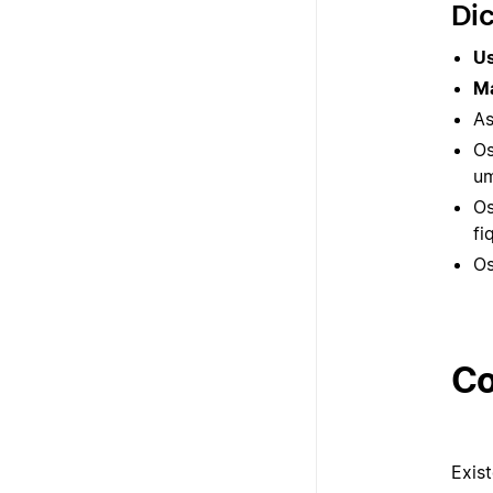
Dic
Us
Ma
A
O
um
O
fi
O
Co
Exis