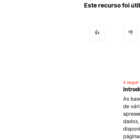
Este recurso foi úti
👍
👎
A seguir
Intro
As bas
de vári
aprese
dados,
disponí
páginas