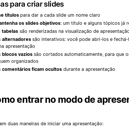
as para criar slides
e títulos
para dar a cada slide um nome claro
ntenha os slides objetivos
: um título e alguns tópicos já
s
tabelas
são renderizadas na visualização de apresentaçã
s
alternadores
são interativos: você pode abri-los e fechá-
a apresentação
s
blocos vazios
são cortados automaticamente, para que os
quem organizados
s
comentários ficam ocultos
durante a apresentação
mo entrar no modo de aprese
tem duas maneiras de iniciar uma apresentação: