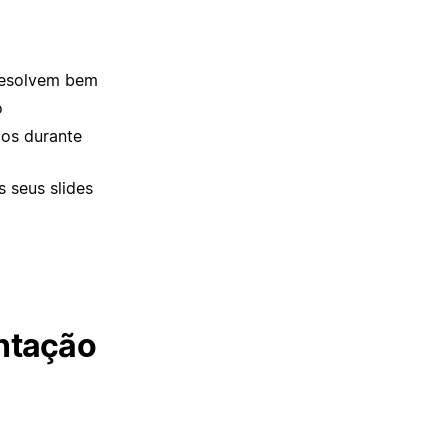
 resolvem bem
o
los durante
 seus slides
ntação